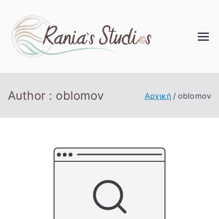
Rania'
s
Studi
Author :
oblomov
Αρχική
oblomov
os